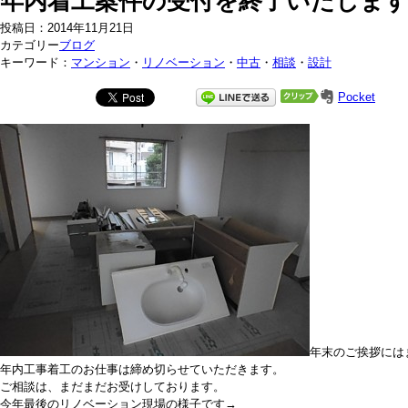
年内着工案件の受付を終了いたしま
投稿日：2014年11月21日
カテゴリー
ブログ
キーワード：
マンション
・
リノベーション
・
中古
・
相談
・
設計
Pocket
年末のご挨拶には
年内工事着工のお仕事は締め切らせていただきます。
ご相談は、まだまだお受けしております。
今年最後のリノベーション現場の様子です→